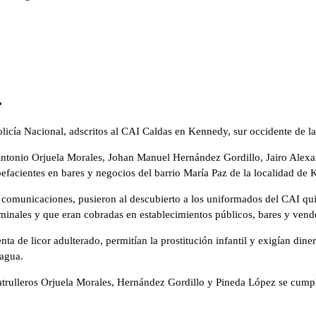
.
olicía Nacional, adscritos al CAI Caldas en Kennedy, sur occidente de la 
r Antonio Orjuela Morales, Johan Manuel Hernández Gordillo, Jairo Alex
upefacientes en bares y negocios del barrio María Paz de la localidad d
de comunicaciones, pusieron al descubierto a los uniformados del CAI qui
minales y que eran cobradas en establecimientos públicos, bares y vend
enta de licor adulterado, permitían la prostitución infantil y exigían di
ragua.
atrulleros Orjuela Morales, Hernández Gordillo y Pineda López se cumpli