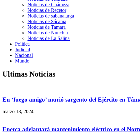
Noticias de Chámeza
Noticias de Recetor
Noticias de sabanalarga
Noticias de Sácama
Noticias de Tamara
Noticias de Nunchia
Noticias de La Salina
Política
Judicial
Nacional
Mundo
Ultimas Noticias
En ‘fuego amigo’ murió sargento del Ejército en Tám
marzo 13, 2024
Enerca adelantará mantenimiento eléctrico en el Nor