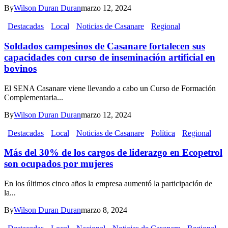
By
Wilson Duran Duran
marzo 12, 2024
Destacadas
Local
Noticias de Casanare
Regional
Soldados campesinos de Casanare fortalecen sus
capacidades con curso de inseminación artificial en
bovinos
El SENA Casanare viene llevando a cabo un Curso de Formación
Complementaria...
By
Wilson Duran Duran
marzo 12, 2024
Destacadas
Local
Noticias de Casanare
Política
Regional
Más del 30% de los cargos de liderazgo en Ecopetrol
son ocupados por mujeres
En los últimos cinco años la empresa aumentó la participación de
la...
By
Wilson Duran Duran
marzo 8, 2024