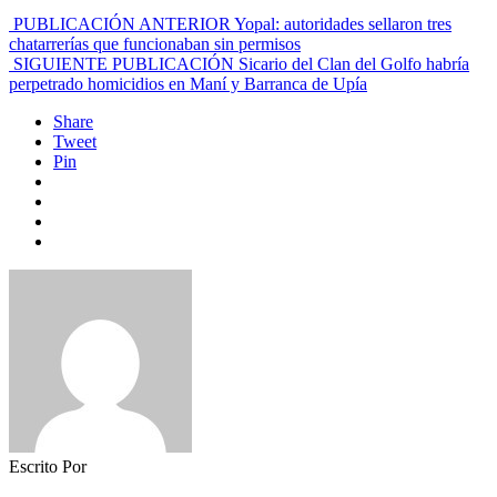
PUBLICACIÓN ANTERIOR
Yopal: autoridades sellaron tres
chatarrerías que funcionaban sin permisos
SIGUIENTE PUBLICACIÓN
Sicario del Clan del Golfo habría
perpetrado homicidios en Maní y Barranca de Upía
Share
Tweet
Pin
Escrito Por