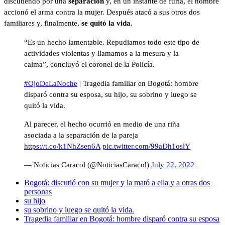
discutiendo por una
separación
y, en un instante de furia, el hombre
accionó el arma contra la mujer. Después atacó a sus otros dos
familiares y, finalmente,
se quitó la vida
.
“Es un hecho lamentable. Repudiamos todo este tipo de
actividades violentas y llamamos a la mesura y la
calma”, concluyó el coronel de la Policía.
#OjoDeLaNoche
| Tragedia familiar en Bogotá: hombre
disparó contra su esposa, su hijo, su sobrino y luego se
quitó la vida.
Al parecer, el hecho ocurrió en medio de una riña
asociada a la separación de la pareja
https://t.co/k1NhZsen6A
pic.twitter.com/99aDh1oslY
— Noticias Caracol (@NoticiasCaracol)
July 22, 2022
Bogotá: discutió con su mujer y la mató a ella y a otras dos
personas
su hijo
su sobrino y luego se quitó la vida.
Tragedia familiar en Bogotá: hombre disparó contra su esposa