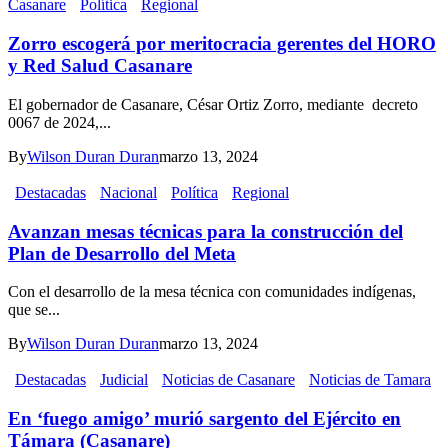
Casanare
Política
Regional
Zorro escogerá por meritocracia gerentes del HORO
y Red Salud Casanare
El gobernador de Casanare, César Ortiz Zorro, mediante decreto
0067 de 2024,...
By
Wilson Duran Duran
marzo 13, 2024
Destacadas
Nacional
Política
Regional
Avanzan mesas técnicas para la construcción del
Plan de Desarrollo del Meta
Con el desarrollo de la mesa técnica con comunidades indígenas,
que se...
By
Wilson Duran Duran
marzo 13, 2024
Destacadas
Judicial
Noticias de Casanare
Noticias de Tamara
En ‘fuego amigo’ murió sargento del Ejército en
Támara (Casanare)