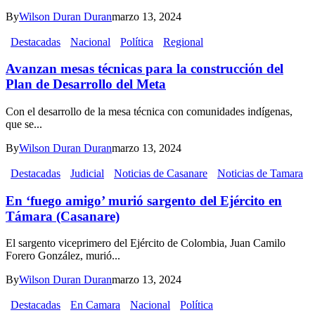
By
Wilson Duran Duran
marzo 13, 2024
Destacadas
Nacional
Política
Regional
Avanzan mesas técnicas para la construcción del
Plan de Desarrollo del Meta
Con el desarrollo de la mesa técnica con comunidades indígenas,
que se...
By
Wilson Duran Duran
marzo 13, 2024
Destacadas
Judicial
Noticias de Casanare
Noticias de Tamara
En ‘fuego amigo’ murió sargento del Ejército en
Támara (Casanare)
El sargento viceprimero del Ejército de Colombia, Juan Camilo
Forero González, murió...
By
Wilson Duran Duran
marzo 13, 2024
Destacadas
En Camara
Nacional
Política