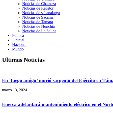
Noticias de Chámeza
Noticias de Recetor
Noticias de sabanalarga
Noticias de Sácama
Noticias de Tamara
Noticias de Nunchia
Noticias de La Salina
Política
Judicial
Nacional
Mundo
Ultimas Noticias
En ‘fuego amigo’ murió sargento del Ejército en Tám
marzo 13, 2024
Enerca adelantará mantenimiento eléctrico en el Nor