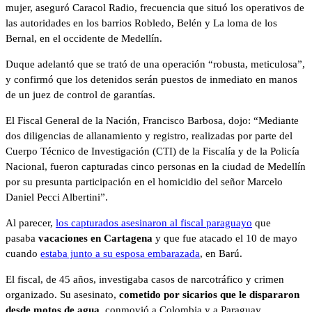
mujer, aseguró Caracol Radio, frecuencia que situó los operativos de
las autoridades en los barrios Robledo, Belén y La loma de los
Bernal, en el occidente de Medellín.
Duque adelantó que se trató de una operación “robusta, meticulosa”,
y confirmó que los detenidos serán puestos de inmediato en manos
de un juez de control de garantías.
El Fiscal General de la Nación, Francisco Barbosa, dojo: “Mediante
dos diligencias de allanamiento y registro, realizadas por parte del
Cuerpo Técnico de Investigación (CTI) de la Fiscalía y de la Policía
Nacional, fueron capturadas cinco personas en la ciudad de Medellín
por su presunta participación en el homicidio del señor Marcelo
Daniel Pecci Albertini”.
Al parecer,
los capturados asesinaron al fiscal paraguayo
que
pasaba
vacaciones en Cartagena
y que fue atacado el 10 de mayo
cuando
estaba junto a su esposa embarazada
, en Barú.
El fiscal, de 45 años, investigaba casos de narcotráfico y crimen
organizado. Su asesinato,
cometido por sicarios que le dispararon
desde motos de agua
, conmovió a Colombia y a Paraguay.