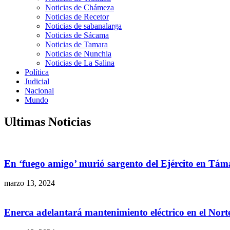
Noticias de Chámeza
Noticias de Recetor
Noticias de sabanalarga
Noticias de Sácama
Noticias de Tamara
Noticias de Nunchia
Noticias de La Salina
Política
Judicial
Nacional
Mundo
Ultimas Noticias
En ‘fuego amigo’ murió sargento del Ejército en Tám
marzo 13, 2024
Enerca adelantará mantenimiento eléctrico en el Nor