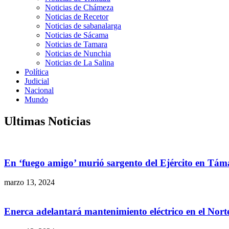
Noticias de Chámeza
Noticias de Recetor
Noticias de sabanalarga
Noticias de Sácama
Noticias de Tamara
Noticias de Nunchia
Noticias de La Salina
Política
Judicial
Nacional
Mundo
Ultimas Noticias
En ‘fuego amigo’ murió sargento del Ejército en Tám
marzo 13, 2024
Enerca adelantará mantenimiento eléctrico en el Nor