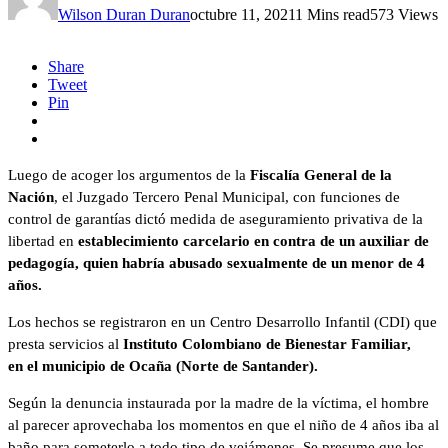
Wilson Duran Duran
octubre 11, 2021
1 Mins read
573 Views
Share
Tweet
Pin
Luego de acoger los argumentos de la
Fiscalía General de la
Nación
, el Juzgado Tercero Penal Municipal, con funciones de
control de garantías dictó medida de aseguramiento privativa de la
libertad en
establecimiento carcelario en contra de un auxiliar de
pedagogía, quien habría abusado sexualmente de un menor de 4
años.
Los hechos se registraron en un Centro Desarrollo Infantil (CDI) que
presta servicios al
Instituto Colombiano de Bienestar Familiar,
en el municipio de
Ocaña (Norte de Santander).
Según la denuncia instaurada por la madre de la víctima, el hombre
al parecer aprovechaba los momentos en que el niño de 4 años iba al
baño para someterlo a todo tipo de vejámenes. Se presume que los