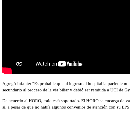
Agregó Infante: “Es probable que al ingreso al hospital la paciente no 
secundario al proceso de la vía biliar y debió ser remitida a UCI de Gy
De acuerdo al HORO, todo está soportado. El HORO se encarga de valor
sí, a pesar de que no había algunos convenios de atención con su EPS 