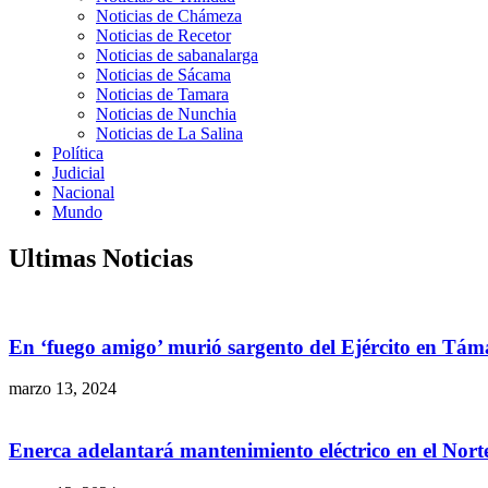
Noticias de Chámeza
Noticias de Recetor
Noticias de sabanalarga
Noticias de Sácama
Noticias de Tamara
Noticias de Nunchia
Noticias de La Salina
Política
Judicial
Nacional
Mundo
Ultimas Noticias
En ‘fuego amigo’ murió sargento del Ejército en Tám
marzo 13, 2024
Enerca adelantará mantenimiento eléctrico en el Nor