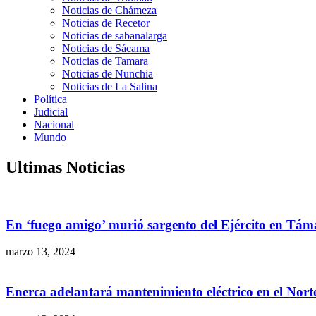
Noticias de Chámeza
Noticias de Recetor
Noticias de sabanalarga
Noticias de Sácama
Noticias de Tamara
Noticias de Nunchia
Noticias de La Salina
Política
Judicial
Nacional
Mundo
Ultimas Noticias
En ‘fuego amigo’ murió sargento del Ejército en Tám
marzo 13, 2024
Enerca adelantará mantenimiento eléctrico en el Nor