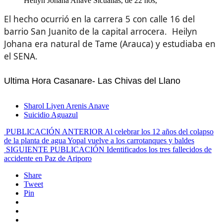
Heilyn Johana Anave Sicualias, de 22 ños,
El hecho ocurrió en la carrera 5 con calle 16 del
barrio San Juanito de la capital arrocera. Heilyn
Johana era natural de Tame (Arauca) y estudiaba en
el SENA.
Ultima Hora Casanare- Las Chivas del Llano
Sharol Liyen Arenis Anave
Suicidio Aguazul
PUBLICACIÓN ANTERIOR
Al celebrar los 12 años del colapso
de la planta de agua Yopal vuelve a los carrotanques y baldes
SIGUIENTE PUBLICACIÓN
Identificados los tres fallecidos de
accidente en Paz de Ariporo
Share
Tweet
Pin