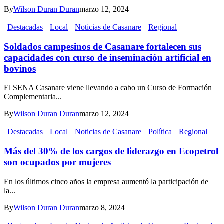
By
Wilson Duran Duran
marzo 12, 2024
Destacadas
Local
Noticias de Casanare
Regional
Soldados campesinos de Casanare fortalecen sus
capacidades con curso de inseminación artificial en
bovinos
El SENA Casanare viene llevando a cabo un Curso de Formación
Complementaria...
By
Wilson Duran Duran
marzo 12, 2024
Destacadas
Local
Noticias de Casanare
Política
Regional
Más del 30% de los cargos de liderazgo en Ecopetrol
son ocupados por mujeres
En los últimos cinco años la empresa aumentó la participación de
la...
By
Wilson Duran Duran
marzo 8, 2024