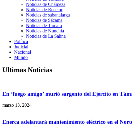
Noticias de Chámeza
Noticias de Recetor
Noticias de sabanalarga
Noticias de Sácama
Noticias de Tamara
Noticias de Nunchia
Noticias de La Salina
Política
Judicial
Nacional
Mundo
Ultimas Noticias
En ‘fuego amigo’ murió sargento del Ejército en Tám
marzo 13, 2024
Enerca adelantará mantenimiento eléctrico en el Nor