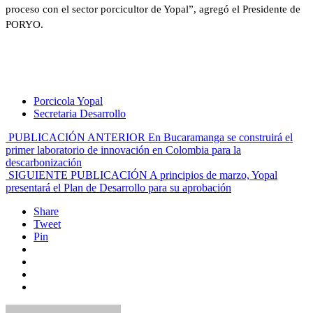
proceso con el sector porcicultor de Yopal”, agregó el Presidente de
PORYO.
Porcicola Yopal
Secretaria Desarrollo
PUBLICACIÓN ANTERIOR
En Bucaramanga se construirá el
primer laboratorio de innovación en Colombia para la
descarbonización
SIGUIENTE PUBLICACIÓN
A principios de marzo, Yopal
presentará el Plan de Desarrollo para su aprobación
Share
Tweet
Pin