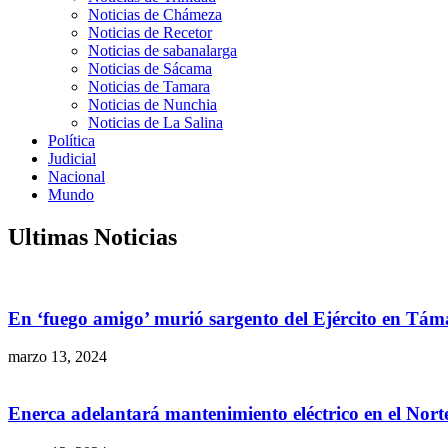
Noticias de Chámeza
Noticias de Recetor
Noticias de sabanalarga
Noticias de Sácama
Noticias de Tamara
Noticias de Nunchia
Noticias de La Salina
Política
Judicial
Nacional
Mundo
Ultimas Noticias
En ‘fuego amigo’ murió sargento del Ejército en Tám
marzo 13, 2024
Enerca adelantará mantenimiento eléctrico en el Nor