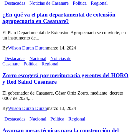
Destacadas
Noticias de Casanare
Política
Regional
¿En qué va el plan departamental de extensión
agropecuaria en Casanare?
El Plan Departamental de Extensión Agropecuaria se convierte, en
un instrumento de...
By
Wilson Duran Duran
marzo 14, 2024
Destacadas
Nacional
Noticias de
Casanare
Política
Regional
Zorro escogerá por meritocracia gerentes del HORO
y Red Salud Casanare
El gobernador de Casanare, César Ortiz Zorro, mediante decreto
0067 de 2024,...
By
Wilson Duran Duran
marzo 13, 2024
Destacadas
Nacional
Política
Regional
Avanzan mesas técnicas para la construcción del