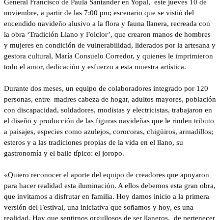
General Francisco de Paula Santander en Yopal, este jueves 10 de
noviembre, a partir de las 7:00 pm; escenario que se vistió del
encendido navideño alusivo a la flora y fauna llanera, recreada con
la obra ‘Tradición Llano y Folclor’, que crearon manos de hombres
y mujeres en condición de vulnerabilidad, liderados por la artesana y
gestora cultural, María Consuelo Corredor, y quienes le imprimieron
todo el amor, dedicación y esfuerzo a esta muestra artística.
Durante dos meses, un equipo de colaboradores integrado por 120
personas, entre madres cabeza de hogar, adultos mayores, población
con discapacidad, soldadores, modistas y electricistas, trabajaron en
el diseño y producción de las figuras navideñas que le rinden tributo
a paisajes, especies como azulejos, corocoras, chigüiros, armadillos;
esteros y a las tradiciones propias de la vida en el llano, su
gastronomía y el baile típico: el joropo.
«Quiero reconocer el aporte del equipo de creadores que apoyaron
para hacer realidad esta iluminación. A ellos debemos esta gran obra,
que invitamos a disfrutar en familia. Hoy damos inicio a la primera
versión del Festival, una iniciativa que soñamos y hoy, es una
realidad. Hay que sentirnos orgullosos de ser llaneros, de pertenecer