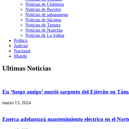
Noticias de Chámeza
Noticias de Recetor
Noticias de sabanalarga
Noticias de Sácama
Noticias de Tamara
Noticias de Nunchia
Noticias de La Salina
Política
Judicial
Nacional
Mundo
Ultimas Noticias
En ‘fuego amigo’ murió sargento del Ejército en Tám
marzo 13, 2024
Enerca adelantará mantenimiento eléctrico en el Nor