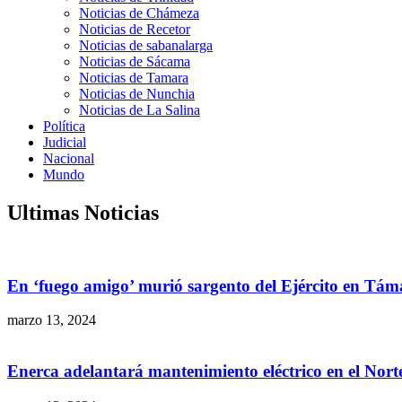
Noticias de Chámeza
Noticias de Recetor
Noticias de sabanalarga
Noticias de Sácama
Noticias de Tamara
Noticias de Nunchia
Noticias de La Salina
Política
Judicial
Nacional
Mundo
Ultimas Noticias
En ‘fuego amigo’ murió sargento del Ejército en Tám
marzo 13, 2024
Enerca adelantará mantenimiento eléctrico en el Nor