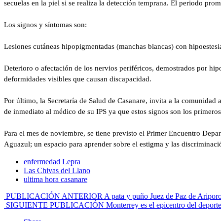
secuelas en la piel si se realiza la detección temprana. El periodo p
Los signos y síntomas son:
Lesiones cutáneas hipopigmentadas (manchas blancas) con hipoestesia 
Deterioro o afectación de los nervios periféricos, demostrados por hip
deformidades visibles que causan discapacidad.
Por último, la Secretaría de Salud de Casanare, invita a la comunidad
de inmediato al médico de su IPS ya que estos signos son los primer
Para el mes de noviembre, se tiene previsto el Primer Encuentro Depa
Aguazul; un espacio para aprender sobre el estigma y las discriminac
enfermedad Lepra
Las Chivas del Llano
ultima hora casanare
PUBLICACIÓN ANTERIOR
A pata y puño Juez de Paz de Ariporo 
SIGUIENTE PUBLICACIÓN
Monterrey es el epicentro del deport