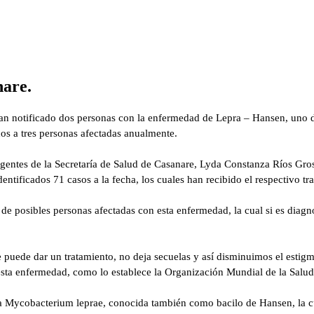
nare.
han notificado dos personas con la enfermedad de Lepra – Hansen, uno d
dos a tres personas afectadas anualmente.
entes de la Secretaría de Salud de Casanare, Lyda Constanza Ríos Gros
tificados 71 casos a la fecha, los cuales han recibido el respectivo tr
 posibles personas afectadas con esta enfermedad, la cual si es diagnos
puede dar un tratamiento, no deja secuelas y así disminuimos el estig
esta enfermedad, como lo establece la Organización Mundial de la Salud
a Mycobacterium leprae, conocida también como bacilo de Hansen, la cua