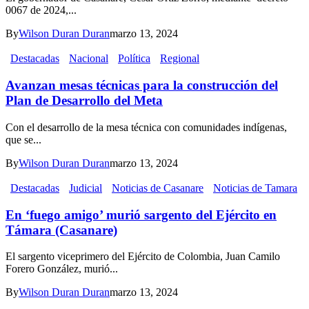
0067 de 2024,...
By
Wilson Duran Duran
marzo 13, 2024
Destacadas
Nacional
Política
Regional
Avanzan mesas técnicas para la construcción del
Plan de Desarrollo del Meta
Con el desarrollo de la mesa técnica con comunidades indígenas,
que se...
By
Wilson Duran Duran
marzo 13, 2024
Destacadas
Judicial
Noticias de Casanare
Noticias de Tamara
En ‘fuego amigo’ murió sargento del Ejército en
Támara (Casanare)
El sargento viceprimero del Ejército de Colombia, Juan Camilo
Forero González, murió...
By
Wilson Duran Duran
marzo 13, 2024