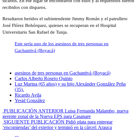
sicarios. En ese lugar se encontraron con ellos y al requerirlos fueron
recibidos con disparos.
Resultaron heridos el subintendente Jimmy Román y el patrullero
José Flórez Bohórquez, quienes se recuperan en el Hospital
Universitario San Rafael de Tunja.
Este sería uno de los asesinos de tres personas en
Gachantivá (Boyacá)
asesinos de tres personas en Gachantivá (Boyacá)
Carlos Alberto Rosero Quinto
Luz Marina (65 años) y su hijo Alexánder González Peña
(35).
Ricardo Avila
Yesid González
PUBLICACIÓN ANTERIOR
Luisa Fernanda Malambo, nueva
gerente zonal de la Nueva EPS para Casanare
SIGUIENTE PUBLICACIÓN
Pidió plata para entregar
‘encomiendas’ del exterior y terminó en la cárcel: Arauca