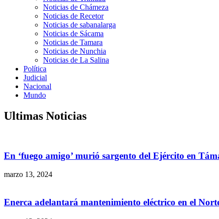
Noticias de Chámeza
Noticias de Recetor
Noticias de sabanalarga
Noticias de Sácama
Noticias de Tamara
Noticias de Nunchia
Noticias de La Salina
Política
Judicial
Nacional
Mundo
Ultimas Noticias
En ‘fuego amigo’ murió sargento del Ejército en Tám
marzo 13, 2024
Enerca adelantará mantenimiento eléctrico en el Nor