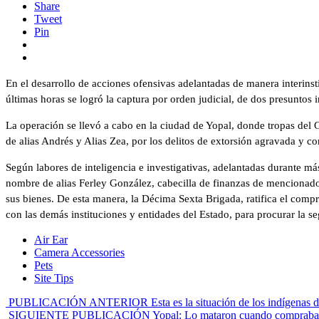
Share
Tweet
Pin
En el desarrollo de acciones ofensivas adelantadas de manera interinsti
últimas horas se logró la captura por orden judicial, de dos presuntos
La operación se llevó a cabo en la ciudad de Yopal, donde tropas del G
de alias Andrés y Alias Zea, por los delitos de extorsión agravada y c
Según labores de inteligencia e investigativas, adelantadas durante más
nombre de alias Ferley González, cabecilla de finanzas de mencionado g
sus bienes. De esta manera, la Décima Sexta Brigada, ratifica el compr
con las demás instituciones y entidades del Estado, para procurar la s
Air Ear
Camera Accessories
Pets
Site Tips
PUBLICACIÓN ANTERIOR
Esta es la situación de los indígenas
SIGUIENTE PUBLICACIÓN
Yopal: Lo mataron cuando compraba e