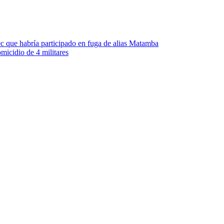
ec que habría participado en fuga de alias Matamba
micidio de 4 militares