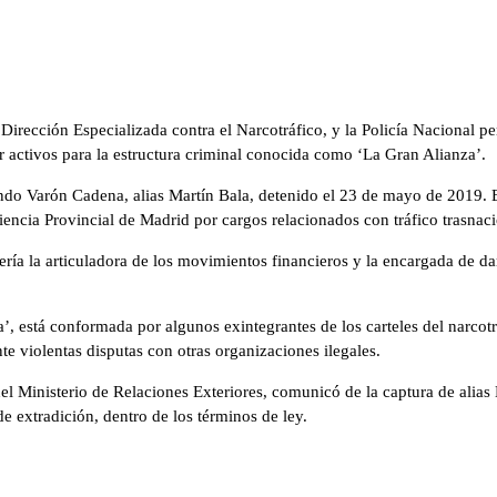
a Dirección Especializada contra el Narcotráfico, y la Policía Nacional pe
r activos para la estructura criminal conocida como ‘La Gran Alianza’.
do Varón Cadena, alias Martín Bala, detenido el 23 de mayo de 2019. E
encia Provincial de Madrid por cargos relacionados con tráfico trasnaci
ría la articuladora de los movimientos financieros y la encargada de dar
la’, está conformada por algunos exintegrantes de los carteles del narcot
te violentas disputas con otras organizaciones ilegales.
del Ministerio de Relaciones Exteriores, comunicó de la captura de ali
e extradición, dentro de los términos de ley.