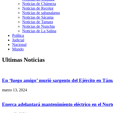
Noticias de Chámeza
Noticias de Recetor
Noticias de sabanalarga
Noticias de Sácama
Noticias de Tamara
Noticias de Nunchia
Noticias de La Salina
Política
Judicial
Nacional
Mundo
Ultimas Noticias
En ‘fuego amigo’ murió sargento del Ejército en Tám
marzo 13, 2024
Enerca adelantará mantenimiento eléctrico en el Nor