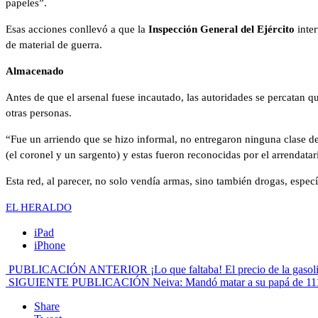
papeles”.
Esas acciones conllevó a que la
Inspección General del Ejército
inte
de material de guerra.
Almacenado
Antes de que el arsenal fuese incautado, las autoridades se percatan 
otras personas.
“Fue un arriendo que se hizo informal, no entregaron ninguna clase d
(el coronel y un sargento) y estas fueron reconocidas por el arrendatari
Esta red, al parecer, no solo vendía armas, sino también drogas, espec
EL HERALDO
iPad
iPhone
PUBLICACIÓN ANTERIOR
¡Lo que faltaba! El precio de la gaso
SIGUIENTE PUBLICACIÓN
Neiva: Mandó matar a su papá de 111
Share