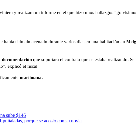
rviniera y realizara un informe en el que hizo unos hallazgos “gravísim
que había sido almacenado durante varios días en una habitación en
Melg
e
documentación
que soportara el contrato que se estaba realizando. Se
o”, explicó el fiscal.
íficamente
marihuana.
lina sube $146
 puñaladas, porque se acostó con su novia