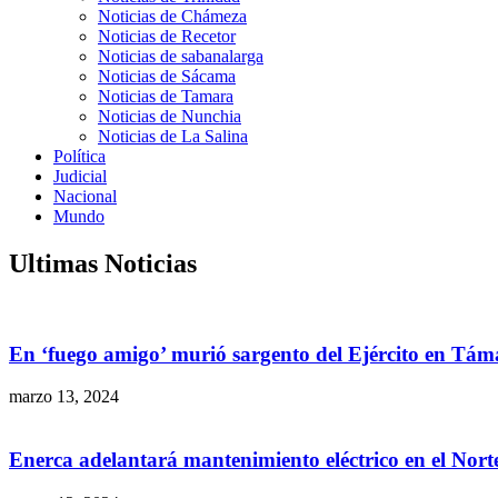
Noticias de Chámeza
Noticias de Recetor
Noticias de sabanalarga
Noticias de Sácama
Noticias de Tamara
Noticias de Nunchia
Noticias de La Salina
Política
Judicial
Nacional
Mundo
Ultimas Noticias
En ‘fuego amigo’ murió sargento del Ejército en Tám
marzo 13, 2024
Enerca adelantará mantenimiento eléctrico en el Nor