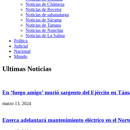
Noticias de Chámeza
Noticias de Recetor
Noticias de sabanalarga
Noticias de Sácama
Noticias de Tamara
Noticias de Nunchia
Noticias de La Salina
Política
Judicial
Nacional
Mundo
Ultimas Noticias
En ‘fuego amigo’ murió sargento del Ejército en Tám
marzo 13, 2024
Enerca adelantará mantenimiento eléctrico en el Nor