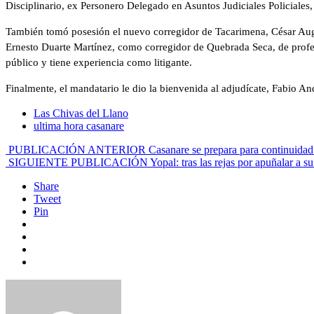
Disciplinario, ex Personero Delegado en Asuntos Judiciales Policiales,
También tomó posesión el nuevo corregidor de Tacarimena, César Augu
Ernesto Duarte Martínez, como corregidor de Quebrada Seca, de profe
público y tiene experiencia como litigante.
Finalmente, el mandatario le dio la bienvenida al adjudícate, Fabio 
Las Chivas del Llano
ultima hora casanare
PUBLICACIÓN ANTERIOR
Casanare se prepara para continuida
SIGUIENTE PUBLICACIÓN
Yopal: tras las rejas por apuñalar a 
Share
Tweet
Pin