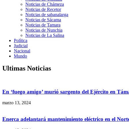
Noticias de Chámeza
Noticias de Recetor
Noticias de sabanalarga
Noticias de Sácama
Noticias de Tamara
Noticias de Nunchia
Noticias de La Salina
Política
Judicial
Nacional
Mundo
Ultimas Noticias
En ‘fuego amigo’ murió sargento del Ejército en Tám
marzo 13, 2024
Enerca adelantará mantenimiento eléctrico en el Nor